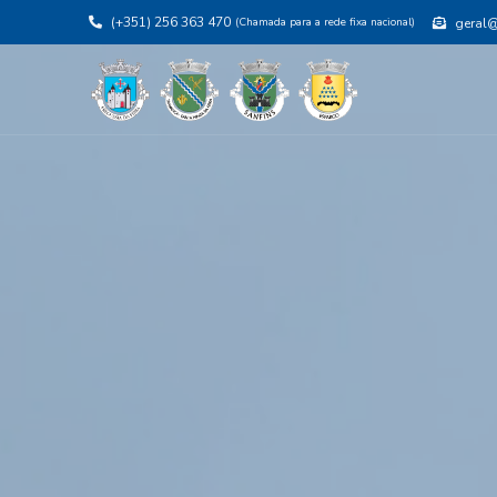
(+351) 256 363 470
(Chamada para a rede fixa nacional)
geral@j