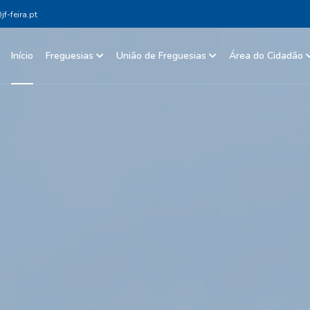
f-feira.pt
Início
Freguesias
União de Freguesias
Área do Cidadão