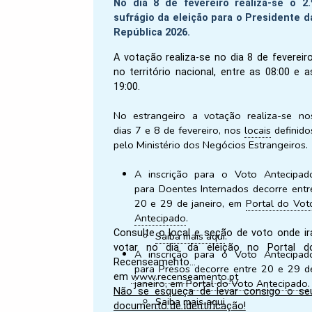
No dia 8 de fevereiro realiza-se o 2.
sufrágio da eleição para o Presidente d
República 2026.
A votação realiza-se no dia 8 de fevereiro
no território nacional, entre as 08:00 e a
19:00.
No estrangeiro a votação realiza-se no
dias 7 e 8 de fevereiro, nos
locais
definido
pelo Ministério dos Negócios Estrangeiros.
A inscrição para o Voto Antecipad
para Doentes Internados decorre entr
20 e 29 de janeiro, em
Portal do Vot
Antecipado
.
Consulte o local e seção de voto onde ir
Saiba mais aqui
.
votar no dia da eleição no Portal d
A inscrição para o Voto Antecipad
Recenseamento
para Presos decorre entre 20 e 29 d
www.recenseamento.pt
em
janeiro, em
Portal do Voto Antecipado
Não se esqueça de levar consigo o se
Saiba mais aqui
documento de identificação!