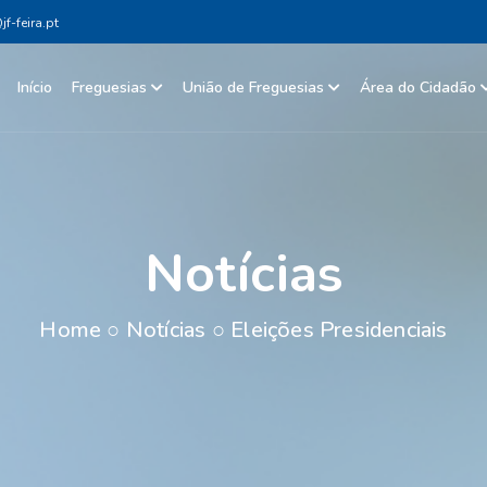
f-feira.pt
Início
Freguesias
União de Freguesias
Área do Cidadão
Notícias
Home
○
Notícias
○
Eleições Presidenciais