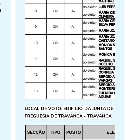
o
e
o
a
e
s
o
o
9
o
1
LOCAL DE VOTO: EDIFICIO DA JUNTA DE
FREGUESIA DE TRAVANCA - TRAVANCA