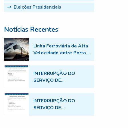
Eleições Presidenciais
Notícias Recentes
Linha Ferroviária de Alta
Velocidade entre Porto
e Aveiro - Trabalhos de
topografia no âmbito do
projecto TGV
INTERRUPÇÃO DO
SERVIÇO DE
ABASTECIMENTO DE
ÁGUA
INTERRUPÇÃO DO
SERVIÇO DE
ABASTECIMENTO DE
ÁGUA - 17.07.2026