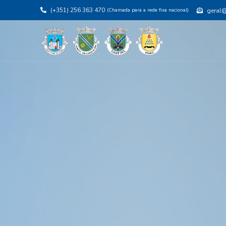
(+351) 256 363 470
(Chamada para a rede fixa nacional)
geral@j