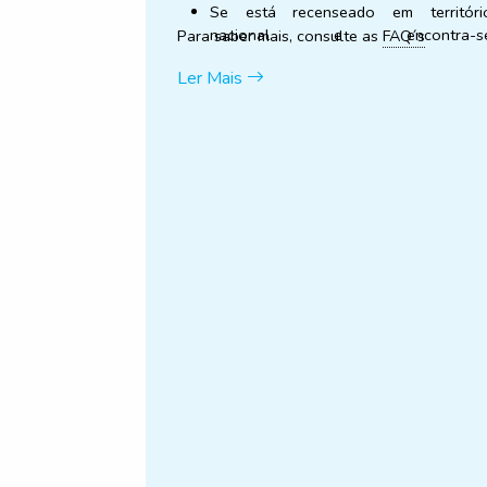
Se está recenseado em territóri
nacional e encontra-s
Para saber mais, consulte as
FAQ´s
temporariamente deslocado n
Ler Mais
estrangeiro, pelas razões prevista n
lei, pode votar antecipadamente entr
27 e 29 de janeiro, nas
representaçõe
diplomáticas
definidas pelo Ministéri
dos Negócios Estrangeiros.
Saiba mais aqui
As inscr
ições para o Voto Antecipad
em Mobilidade, decorrem entre 25 e 2
de janeiro, em
Portal do Vot
Antecipado
. A votação ocorre no dia 
de fevereiro.
Saiba mais aqui
.