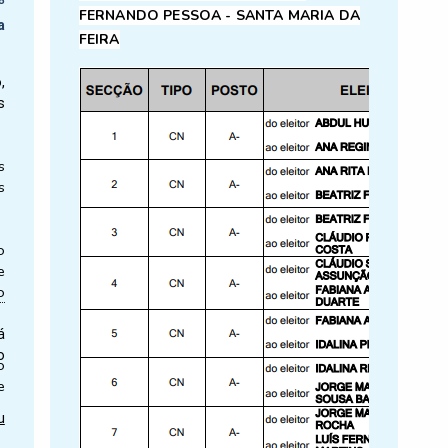
º
FERNANDO PESSOA - SANTA MARIA DA
a
FEIRA
,
s
s
s
o
e
o
á
o
o
e
.
u