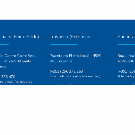
ria da Feira (Sede)
Travanca (Extensão)
Sanfins 
o Castro Corte Real,
Praceta do Eleito Local - 4520-
Rua Junta 
.1 , 4524-909 Santa
801 Travanca
4520-530 
eira
(+351) 256 372 263
(+351) 25
(Chamada para a rede fixa nacional)
(Chamada pa
6 363 470
a a rede fixa nacional)
Horário da Secretaria
Horário da
39
Terça-feira 17:30h - 18:30h
Quarta-fei
a a rede fixa nacional)
eira.pt
ra.pt
 Secretaria
ira a Sexta-feira: 9:00h
| 14:00h às 17:30h