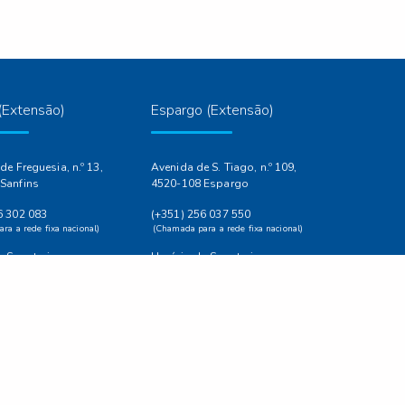
(Extensão)
Espargo (Extensão)
de Freguesia, n.º 13,
Avenida de S. Tiago, n.º 109,
Sanfins
4520-108 Espargo
6 302 083
(+351) 256 037 550
ra a rede fixa nacional)
(Chamada para a rede fixa nacional)
 Secretaria
Horário da Secretaria
ra 17:00h - 18:30h
Terça-feira 17:30h - 18:30h