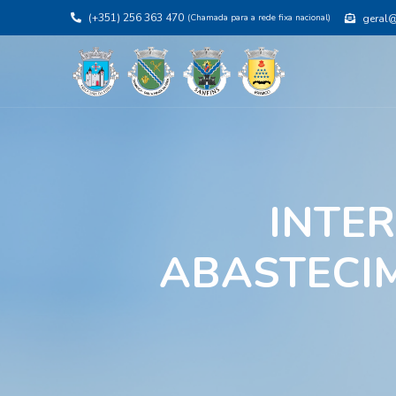
(+351) 256 363 470
(Chamada para a rede fixa nacional)
geral@j
INTE
ABASTECIM