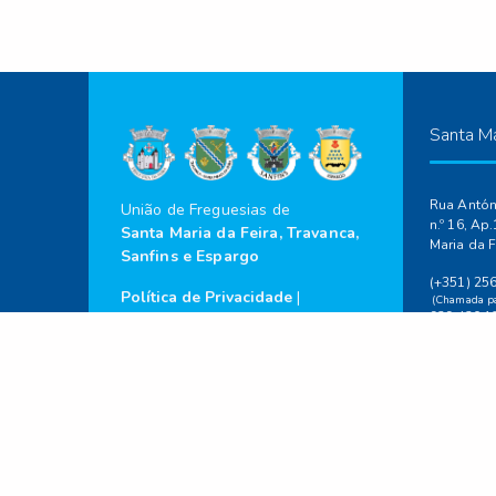
Santa Ma
Rua Antóni
União de Freguesias de
n.º 16, Ap
Santa Maria da Feira, Travanca,
Maria da F
Sanfins e Espargo
(+351) 25
Política de Privacidade
|
(Chamada par
939 430 1
Resolução de Litígios
|
(Chamada par
Livro de Reclamações
geral@jf-f
site@jf-fei
2023 ©
Todos os
Direitos Reservados.
Horário da
Segunda-fe
às 12:30h 