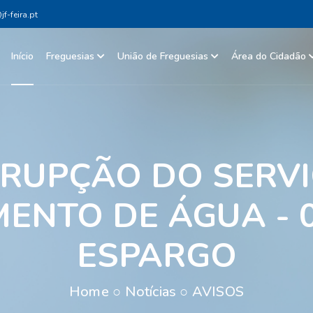
f-feira.pt
Início
Freguesias
União de Freguesias
Área do Cidadão
RRUPÇÃO DO SERVI
ENTO DE ÁGUA - 02
ESPARGO
Home
○
Notícias
○
AVISOS