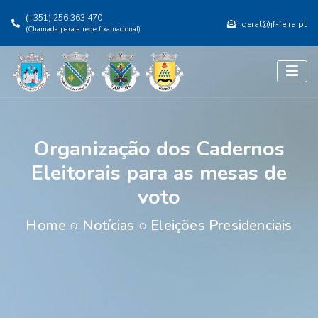
(+351) 256 363 470
geral@jf-feira.pt
(Chamada para a rede fixa nacional)
Organização dos Cadernos
Eleitorais para as mesas de
voto
Home
○
Notícias
○
Eleições Presidenciais