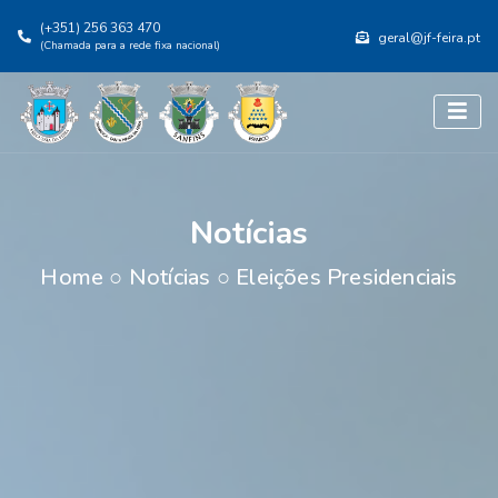
(+351) 256 363 470
geral@jf-feira.pt
(Chamada para a rede fixa nacional)
Notícias
Home
○
Notícias
○
Eleições Presidenciais