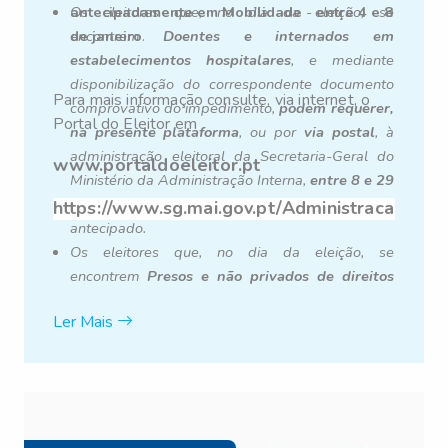
antecipadamente em Mobilidade
Os eleitores que, no dia da eleição, se
-
entre 4 e 8
de janeiro
encontrem
.
Doentes e internados em
estabelecimentos hospitalares
, e mediante
disponibilização do correspondente documento
Para mais informação consulte, via internet, o
comprovativo do impedimento,
podem requerer,
Portal do Eleitor em
na presente plataforma
, ou por
via postal
, à
administração eleitoral da Secretaria-Geral do
www.portaldoeleitor.pt
Ministério da Administração Interna,
entre 8 e 29
de dezembro
o exercício do direito de voto
https://www.sg.mai.gov.pt/AdministracaoEleit
antecipado.
Os eleitores que, no dia da eleição, se
encontrem
Presos e não privados de direitos
políticos
, e mediante disponibilização do
Ler Mais
correspondente documento comprovativo do
impedimento,
podem requerer, na presente
plataforma
, ou por
via postal
, à administração
eleitoral da Secretaria-Geral do Ministério da
Administração Interna,
entre 8 e 29 de
dezembro
o exercício do direito de voto