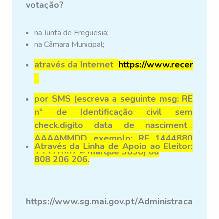
votação?
na Junta de Freguesia;
na Câmara Municipal;
através
da Internet
https://www.recenseame
por SMS (escreva a seguinte msg: RE
nº de Identificação civil sem
check.digito
data de nascimento
AAAAMMDD exemplo: RE 1444880
Através da Linha de Apoio ao Eleitor:
19531007 e marque 3838) ou
808 206 206.
https://www.sg.mai.gov.pt/AdministracaoEleit