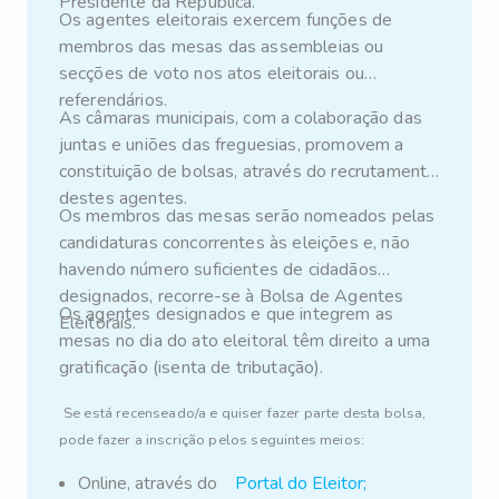
Presidente da República.
8 de janeiro.
Os agentes eleitorais exercem funções de
membros das mesas das assembleias ou
secções de voto nos atos eleitorais ou
referendários.
As câmaras municipais, com a colaboração das
juntas e uniões das freguesias, promovem a
constituição de bolsas, através do recrutamento
destes agentes.
Os membros das mesas serão nomeados pelas
candidaturas concorrentes às eleições e, não
havendo número suficientes de cidadãos
designados, recorre-se à Bolsa de Agentes
Os agentes designados e que integrem as
Eleitorais.
mesas no dia do ato eleitoral têm direito a uma
gratificação (isenta de tributação).
Se está recenseado/a e quiser fazer parte desta bolsa,
pode fazer a inscrição pelos seguintes meios:
Online, através do
Portal do Eleitor
;