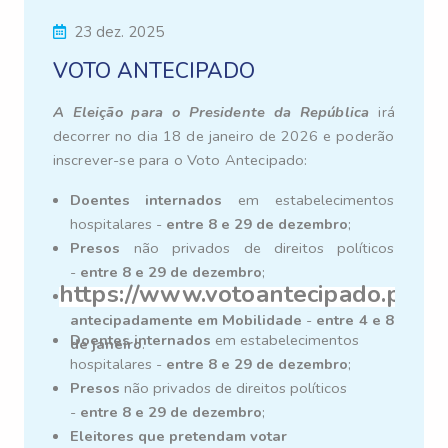
23 dez. 2025
VOTO ANTECIPADO
A Eleição para o Presidente da República
irá
decorrer no dia 18 de janeiro de 2026 e poderão
inscrever-se para o Voto Antecipado:
Doentes internados
em estabelecimentos
hospitalares -
entre 8 e 29 de dezembro
;
Presos
não privados de direitos políticos
-
entre 8 e 29 de dezembro
;
https://www.votoantecipado.pt/
Eleitores que pretendam votar
antecipadamente em Mobilidade
-
entre 4 e 8
Doentes internados
em estabelecimentos
de janeiro
.
hospitalares -
entre 8 e 29 de dezembro
;
Presos
não privados de direitos políticos
-
entre 8 e 29 de dezembro
;
Eleitores que pretendam votar