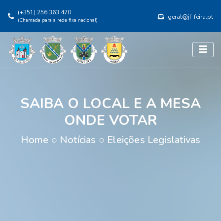
(+351) 256 363 470
geral@jf-feira.pt
(Chamada para a rede fixa nacional)
SAIBA O LOCAL E A MESA
ONDE VOTAR
Home
○
Notícias
○
Eleições Legislativas